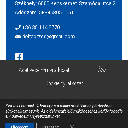
Székhely: 6000 Kecskemét, Szamóca utca 2.
Adószám: 58345805-1-51
+36 30 114 8770
deltaorzes@gmail.com
Adat védelmi nyilatkozat
ÁSZF
Cookie nyilatkozat
Kedves Látogató! A honlapon a felhasználói élmény érdekében
sütiket alkalmazunk. Az oldal megfelelő működéséhez kérjük fogadja
A weboldalt készítette
webshopmanufactory.hu
el
Adatvédelmi Nyilatkozatunkat
.
Copyright © 2022 Itour. All rights reserved.
Close GDPR Cookie Banner
Elfogadom
Elutasítom