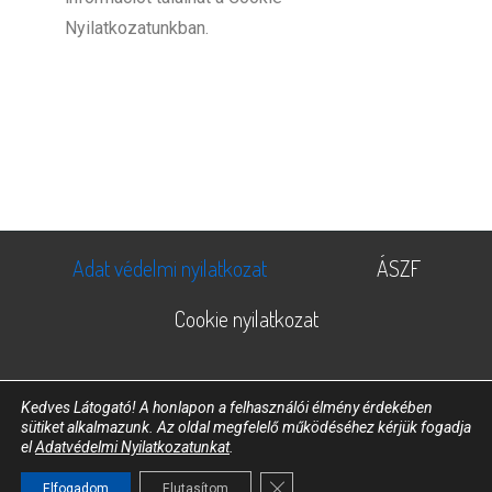
Nyilatkozatunkban.
Adat védelmi nyilatkozat
ÁSZF
Cookie nyilatkozat
Kedves Látogató! A honlapon a felhasználói élmény érdekében
sütiket alkalmazunk. Az oldal megfelelő működéséhez kérjük fogadja
A weboldalt készítette
webshopmanufactory.hu
el
Adatvédelmi Nyilatkozatunkat
.
Copyright © 2022 Itour. All rights reserved.
Close GDPR Cookie Banner
Elfogadom
Elutasítom