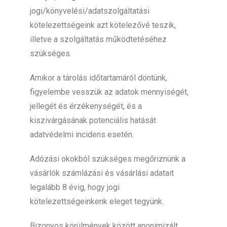
jogi/könyvelési/adatszolgáltatási
kötelezettségeink azt kötelezővé teszik,
illetve a szolgáltatás működtetéséhez
szükséges.
Amikor a tárolás időtartamáról döntünk,
figyelembe vesszük az adatok mennyiségét,
jellegét és érzékenységét, és a
kiszivárgásának potenciális hatását
adatvédelmi incidens esetén.
Adózási okokból szükséges megőriznünk a
vásárlók számlázási és vásárlási adatait
legalább 8 évig, hogy jogi
kötelezettségeinkenk eleget tegyünk.
Bizonyos körülmények között anonimizált