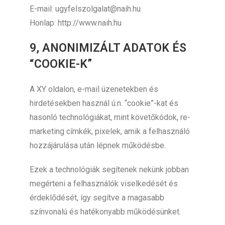
E-mail: ugyfelszolgalat@naih.hu
Honlap: http://www.naih.hu
9, ANONIMIZÁLT ADATOK ÉS
“COOKIE-K”
A XY oldalon, e-mail üzenetekben és
hirdetésekben használ ú.n. “cookie”-kat és
hasonló technológiákat, mint követőkódok, re-
marketing címkék, pixelek, amik a felhasználó
hozzájárulása után lépnek működésbe.
Ezek a technológiák segítenek nekünk jobban
megérteni a felhasználók viselkedését és
érdeklődését, így segítve a magasabb
színvonalú és hatékonyabb működésünket.