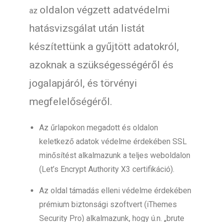
oldalon végzett adatvédelmi
az
hatásvizsgálat után listát
készítettünk a gyűjtött adatokról,
azoknak a szükségességéről és
jogalapjáról, és törvényi
megfelelőségéről.
Az űrlapokon megadott és oldalon
keletkező adatok védelme érdekében SSL
minősítést alkalmazunk a teljes weboldalon
(Let’s Encrypt Authority X3 certifikáció).
Az oldal támadás elleni védelme érdekében
prémium biztonsági szoftvert (iThemes
Security Pro) alkalmazunk, hogy ú.n. „brute