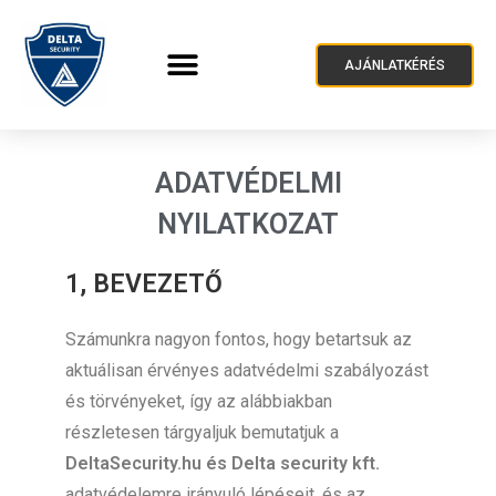
AJÁNLATKÉRÉS
ADATVÉDELMI
NYILATKOZAT
1, BEVEZETŐ
Számunkra nagyon fontos, hogy betartsuk az
aktuálisan érvényes adatvédelmi szabályozást
és törvényeket, így az alábbiakban
részletesen tárgyaljuk bemutatjuk a
DeltaSecurity.hu
és Delta security kft.
adatvédelemre irányuló lépéseit, és az